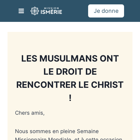
Aller
Je donne
au
contenu
LES MUSULMANS ONT
LE DROIT DE
RENCONTRER LE CHRIST
!
Chers amis,
Nous sommes en pleine Semaine
Missionnaire Mondiale, et à cette occasion