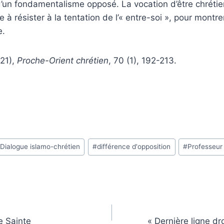
 d’un fondamentalisme opposé. La vocation d’être chréti
 résister à la tentation de l’« entre-soi », pour montrer
e.
21),
Proche-Orient chrétien
, 70 (1), 192-213.
#
Dialogue islamo-chrétien
#
différence d'opposition
#
Professeu
e Sainte
« Dernière ligne dr