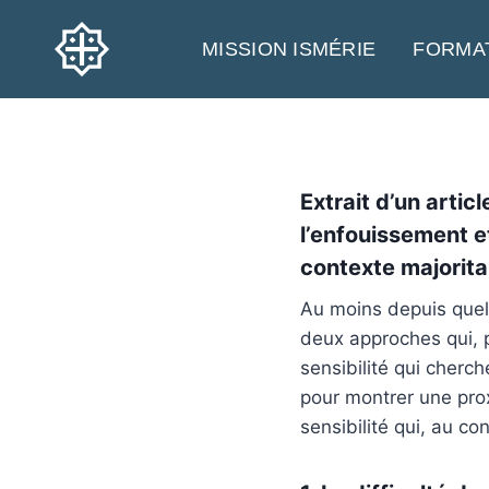
Aller
au
MISSION ISMÉRIE
FORMA
contenu
Extrait d’un arti
l’enfouissement e
contexte majorit
Au moins depuis quelq
deux approches qui, p
sensibilité qui cherc
pour montrer une prox
sensibilité qui, au co