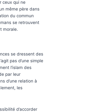
r ceux qui ne
 d’un même père dans
isation du commun
lmans se retrouvent
t morale.
ences se dressent des
s’agit pas d’une simple
ment l’islam des
e par leur
ns d’une relation à
alement, les
sibilité d’accorder