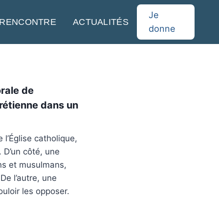
Je
 RENCONTRE
ACTUALITÉS
donne
orale de
hrétienne dans un
l’Église catholique,
. D’un côté, une
ens et musulmans,
De l’autre, une
ouloir les opposer.