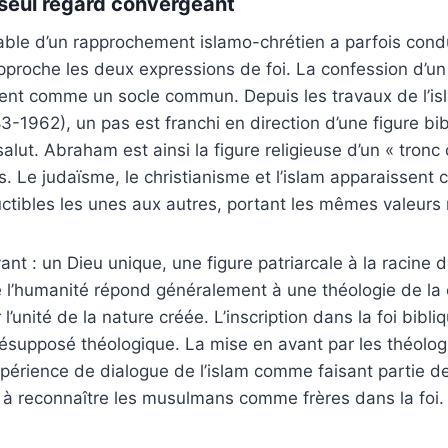
u seul regard convergeant
ble d’un rapprochement islamo-chrétien a parfois condui
pproche les deux expressions de foi. La confession d’un
nt comme un socle commun. Depuis les travaux de l’is
-1962), un pas est franchi en direction d’une figure bib
 salut. Abraham est ainsi la figure religieuse d’un « tro
es. Le judaïsme, le christianisme et l’islam apparaisse
tibles les unes aux autres, portant les mêmes valeurs r
ant : un Dieu unique, une figure patriarcale à la racine 
l’humanité répond généralement à une théologie de la cr
 l’unité de la nature créée. L’inscription dans la foi bibl
ésupposé théologique. La mise en avant par les théolog
rience de dialogue de l’islam comme faisant partie de 
à reconnaître les musulmans comme frères dans la foi.