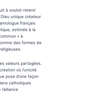
t à vouloir retenir
 Dieu unique créateur
lamologue français
lique, estimée à la
nc commun » à
nt comme des formes de
eligieuses.
des valeurs partagées.
éation où l’unicité
ique pose d’une façon
iens catholiques
l’alliance