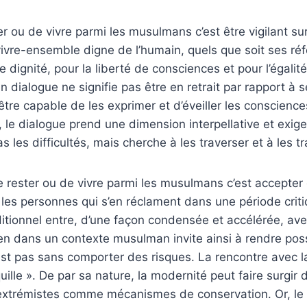
er ou de vivre parmi les musulmans c’est être vigilant su
ivre-ensemble digne de l’humain, quels que soit ses réf
 dignité, pour la liberté de consciences et pour l’égalit
 dialogue ne signifie pas être en retrait par rapport à s
re capable de les exprimer et d’éveiller les conscience
, le dialogue prend une dimension interpellative et exig
s les difficultés, mais cherche à les traverser et à les t
 de rester ou de vivre parmi les musulmans c’est accept
t les personnes qui s’en réclament dans une période criti
aditionnel entre, d’une façon condensée et accélérée, av
ien dans un contexte musulman invite ainsi à rendre pos
est pas sans comporter des risques. La rencontre avec l
uille ». De par sa nature, la modernité peut faire surgir 
extrémistes comme mécanismes de conservation. Or, l