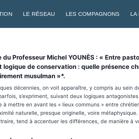
TION
LE RÉSEAU
LES COMPAGNONS
LA
cle du Professeur Michel YOUNÈS : « Entre past
t logique de conservation : quelle présence c
airement musulman »*.
ues décennies, on voit apparaître, y compris au sein de 
arfois, s’expriment, suivant deux logiques antagonistes
he à mettre en avant les « lieux communs » entre chréti
imité naturelle, presque originelle, voire métaphysique. 
ntraire, tend à accentuer les différences, de manière à v