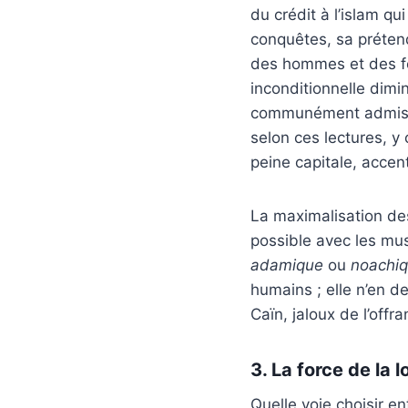
du crédit à l’islam qu
conquêtes, sa prétend
des hommes et des fe
inconditionnelle dimin
communément admises. 
selon ces lectures, y 
peine capitale, accen
La maximalisation des
possible avec les mus
adamique
ou
noachi
humains ; elle n’en d
Caïn, jaloux de l’offr
3. La force de la 
Quelle voie choisir e