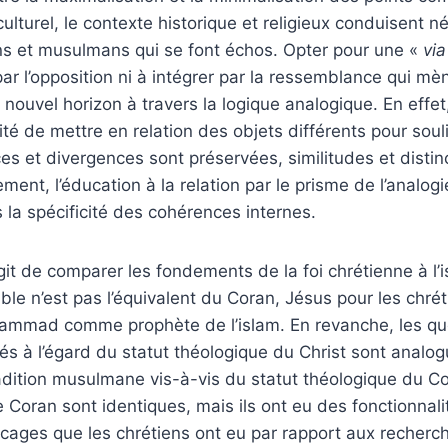
 culturel, le contexte historique et religieux conduisent
ens et musulmans qui se font échos. Opter pour une «
vi
par l’opposition ni à intégrer par la ressemblance qui m
 nouvel horizon à travers la logique analogique. En effet,
té de mettre en relation des objets différents pour souli
s et divergences sont préservées, similitudes et distin
ent, l’éducation à la relation par le prisme de l’analogi
la spécificité des cohérences internes.
git de comparer les fondements de la foi chrétienne à l’i
Bible n’est pas l’équivalent du Coran, Jésus pour les chréti
ammad comme prophète de l’islam. En revanche, les qu
és à l’égard du statut théologique du Christ sont analo
radition musulmane vis-à-vis du statut théologique du C
le Coran sont identiques, mais ils ont eu des fonctionnal
locages que les chrétiens ont eu par rapport aux recher