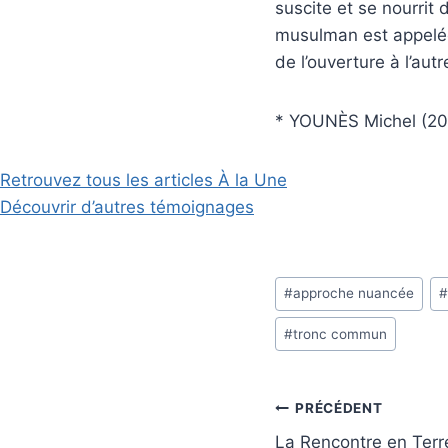
suscite et se nourrit
musulman est appelée à
de l’ouverture à l’autr
* YOUNÈS Michel (20
Retrouvez tous les articles À la Une
Découvrir d’autres témoignages
Étiquettes
#
approche nuancée
de
#
tronc commun
la
publication :
Navigation
PRÉCÉDENT
La Rencontre en Terr