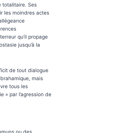
totalitaire. Ses
ir les moindres actes
allégeance
férences
erreur qu’il propage
ostasie jusqu’à la
icit de tout dialogue
 abrahamique, mais
vre tous les
e » par l’agression de
communs ou des