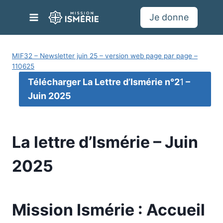
Aller
Je donne
au
contenu
MIF32 – Newsletter juin 25 – version web page par page –
110625
Télécharger La Lettre d’Ismérie n°2
1
–
Juin 2025
La lettre d’Ismérie – Juin
2025
Mission Ismérie : Accueil