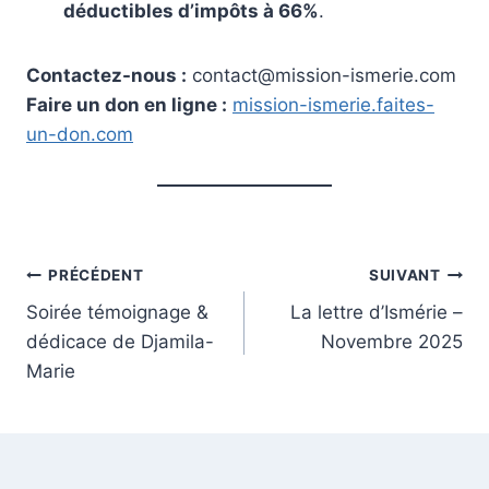
déductibles d’impôts à 66%
.
Contactez-nous :
contact@mission-ismerie.com
Faire un don en ligne :
mission-ismerie.faites-
un-don.com
Navigation
PRÉCÉDENT
SUIVANT
Soirée témoignage &
La lettre d’Ismérie –
de
dédicace de Djamila-
Novembre 2025
l’article
Marie