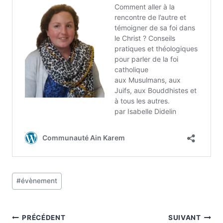
Étiquettes
#
évènement
de
la
publication :
Navigation
PRÉCÉDENT
SUIVANT